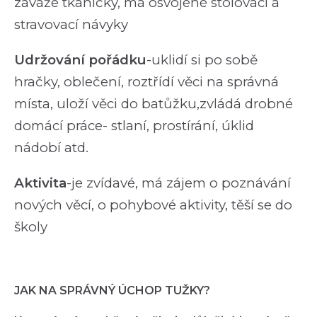
zaváže tkaničky, má osvojené stolovací a
stravovací návyky
Udržování pořádku
-uklidí si po sobě
hračky, oblečení, roztřídí věci na správná
místa, uloží věci do batůžku,zvládá drobné
domácí práce- stlaní, prostírání, úklid
nádobí atd.
Aktivita
-je zvídavé, má zájem o poznávání
nových věcí, o pohybové aktivity, těší se do
školy
JAK NA SPRÁVNÝ ÚCHOP TUŽKY?