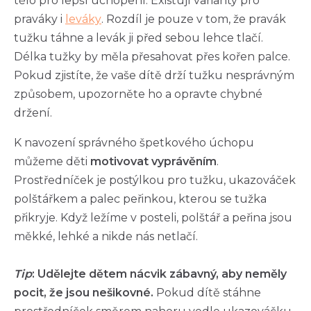
tělo pro lepší uchopení. Existují varianty pro
praváky i
leváky
. Rozdíl je pouze v tom, že pravák
tužku táhne a levák ji před sebou lehce tlačí.
Délka tužky by měla přesahovat přes kořen palce.
Pokud zjistíte, že vaše dítě drží tužku nesprávným
způsobem, upozorněte ho a opravte chybné
držení.
K navození správného špetkového úchopu
můžeme děti
motivovat vyprávěním
.
Prostředníček je postýlkou pro tužku, ukazováček
polštářkem a palec peřinkou, kterou se tužka
přikryje. Když ležíme v posteli, polštář a peřina jsou
měkké, lehké a nikde nás netlačí.
Tip
: Udělejte dětem nácvik zábavný, aby neměly
pocit, že jsou nešikovné.
Pokud dítě stáhne