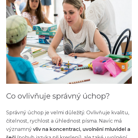
Co ovlivňuje správný úchop?
Správný úchop je velmi důležitý. Ovlivňuje kvalitu,
čitelnost, rychlost a úhlednost písma. Navíc má
významný
vliv na koncentraci, uvolnění mluvidel a
řeči
(pohyb jazyka při kreslení), ale také uvolnění