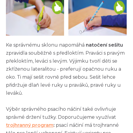
Ke správnému sklonu napomáhá
natočení sešitu
zpravidla souběžně s předloktím. Praváci s pravým
překloktím, leváci s levým. Výjimku tvoří děti se
zkříženou lateralitou - preferují opačnou ruku a
oko. Ti mají sešit rovně před sebou. Sešit lehce
přidržuje dlaň levé ruky u praváků, pravé ruky u
leváků.
Výběr správného psacího náčiní také ovlivňuje
správné držení tužky. Doporučujeme využívat
trojhranný program
:
psací náčiní má trojhranné