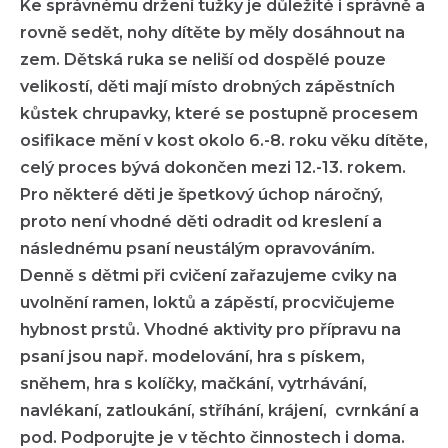
Ke správnému držení tužky je důležité i správně a
rovně sedět, nohy dítěte by měly dosáhnout na
zem. Dětská ruka se neliší od dospělé pouze
velikostí, děti mají místo drobných zápěstních
kůstek chrupavky, které se postupně procesem
osifikace mění v kost okolo 6.-8. roku věku dítěte,
celý proces bývá dokončen mezi 12.-13. rokem.
Pro některé děti je špetkový úchop náročný,
proto není vhodné děti odradit od kreslení a
následnému psaní neustálým opravováním.
Denně s dětmi při cvičení zařazujeme cviky na
uvolnění ramen, loktů a zápěstí, procvičujeme
hybnost prstů. Vhodné aktivity pro přípravu na
psaní jsou např. modelování, hra s pískem,
sněhem, hra s kolíčky, mačkání, vytrhávání,
navlékaní, zatloukání, stříhání, krájení, cvrnkání a
pod. Podporujte je v těchto činnostech i doma.