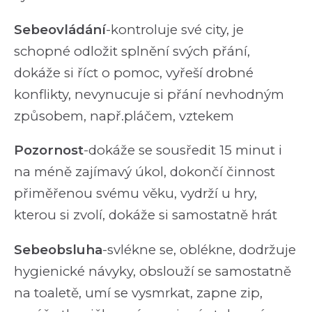
Sebeovládání
-kontroluje své city, je
schopné odložit splnění svých přání,
dokáže si říct o pomoc, vyřeší drobné
konflikty, nevynucuje si přání nevhodným
způsobem, např.pláčem, vztekem
Pozornost
-dokáže se sousředit 15 minut i
na méně zajímavý úkol, dokončí činnost
přiměřenou svému věku, vydrží u hry,
kterou si zvolí, dokáže si samostatně hrát
Sebeobsluha
-svlékne se, oblékne, dodržuje
hygienické návyky, obslouží se samostatně
na toaletě, umí se vysmrkat, zapne zip,