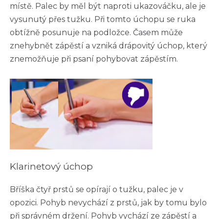
místě. Palec by měl být naproti ukazováčku, ale je
vysunutý přes tužku. Při tomto úchopu se ruka
obtížně posunuje na podložce. Časem může
znehybnět zápěstí a vzniká drápovitý úchop, který
znemožňuje při psaní pohybovat zápěstím.
Klarinetový úchop
Bříška čtyř prstů se opírají o tužku, palec je v
opozici. Pohyb nevychází z prstů, jak by tomu bylo
při správném držení. Pohyb vychází ze zápěstí a