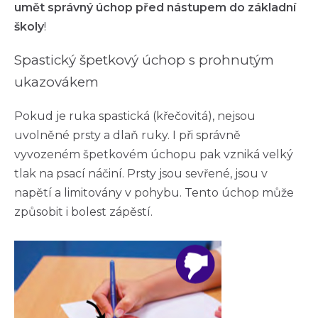
umět správný úchop před nástupem do základní
školy
!
Spastický špetkový úchop s prohnutým
ukazovákem
Pokud je ruka spastická (křečovitá), nejsou
uvolněné prsty a dlaň ruky. I při správně
vyvozeném špetkovém úchopu pak vzniká velký
tlak na psací náčiní. Prsty jsou sevřené, jsou v
napětí a limitovány v pohybu. Tento úchop může
způsobit i bolest zápěstí.