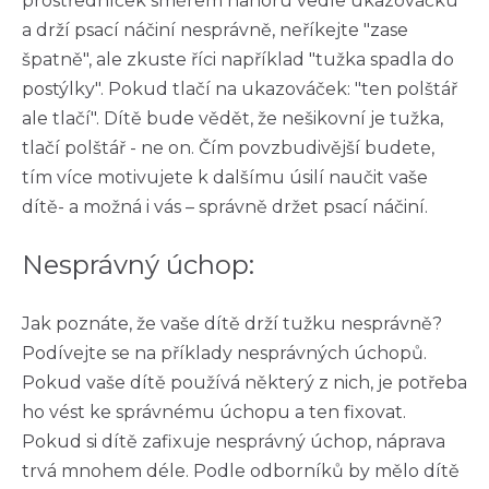
prostředníček směrem nahoru vedle ukazováčku
a drží psací náčiní nesprávně, neříkejte "zase
špatně", ale zkuste říci například "tužka spadla do
postýlky". Pokud tlačí na ukazováček: "ten polštář
ale tlačí". Dítě bude vědět, že nešikovní je tužka,
tlačí polštář - ne on. Čím povzbudivější budete,
tím více motivujete k dalšímu úsilí naučit vaše
dítě- a možná i vás – správně držet psací náčiní.
Nesprávný úchop:
Jak poznáte, že vaše dítě drží tužku nesprávně?
Podívejte se na příklady nesprávných úchopů.
Pokud vaše dítě používá některý z nich, je potřeba
ho vést ke správnému úchopu a ten fixovat.
Pokud si dítě zafixuje nesprávný úchop, náprava
trvá mnohem déle. Podle odborníků by mělo dítě