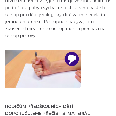
drží tužku křečovitě, jeho ruka je většinou kolmo k
podložce a pohyb vychází z lokte a ramena. Je to
úchop pro děti fyziologický, dítě zatím neovládá
jemnou motoriku. Postupně s nabývajícími
zkušenostmi se tento úchop mění a přechází na
úchop prstový.
RODIČŮM PŘEDŠKOLNÍCH DĚTÍ
DOPORUČUJEME PŘEČÍST SI MATERIÁL