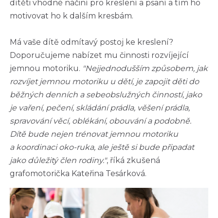
dítěti vhodné náčiní pro kreslení a psaní a tím ho
motivovat ho k dalším kresbám.
Má vaše dítě odmítavý postoj ke kreslení?
Doporučujeme nabízet mu činnosti rozvíjející
jemnou motoriku.
"Nejjednodušším způsobem, jak
rozvíjet jemnou motoriku u dětí, je zapojit děti do
běžných denních a sebeobslužných činností, jako
je vaření, pečení, skládání prádla, věšení prádla,
spravování věcí, oblékání, obouvání a podobně.
Dítě bude nejen trénovat jemnou motoriku
a koordinaci oko-ruka, ale ještě si bude připadat
jako důležitý člen rodiny."
, říká zkušená
grafomotorička Kateřina Tesárková.